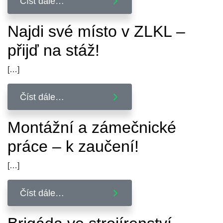
Číst dále…
Najdi své místo v ZLKL –
přijď na stáž!
[…]
Číst dále…
Montážní a zámečnické
práce – k zaučení!
[…]
Číst dále…