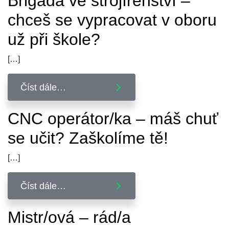
Brigáda ve strojírenství –
chceš se vypracovat v oboru
už při škole?
[…]
Číst dále…
CNC operátor/ka – máš chuť
se učit? Zaškolíme tě!
[…]
Číst dále…
Mistr/ová – rád/a