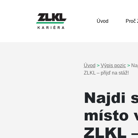
Úvod
Proč
Hlavní navigace
Úvod
>
Výpis pozic
>
Naj
ZLKL – přijď na stáž!
Najdi 
místo 
ZLKL 