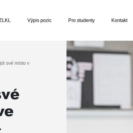
 ZLKL
Výpis pozic
Pro studenty
Kontakt
di své místo v
své
ve
–