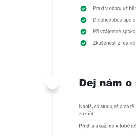
Praxi v oboru už bě
Dlouhodobou spolup
Při vzájemné spokoj
Zkušenosti z reálné 
Dej nám o
Napiš, co studuješ a co t
zazářit.
Přijď a ukaž, co v tobě je