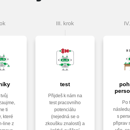
rok
III. krok
IV
níky
test
poh
perso
tvůj
Přijdeš k nám na
Po 
 zaujme,
test pracovního
následu
e ti
potenciálu
s pers
, které
(nejedná se o
připrav 
n-line z
zkoušku znalostí) a