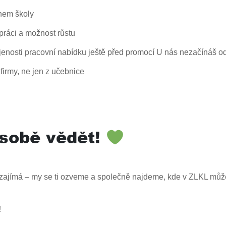
hem školy
ráci a možnost růstu
enosti pracovní nabídku ještě před promocí U nás nezačínáš od
firmy, ne jen z učebnice
 sobě vědět!
ě zajímá – my se ti ozveme a společně najdeme, kde v ZLKL můž
!