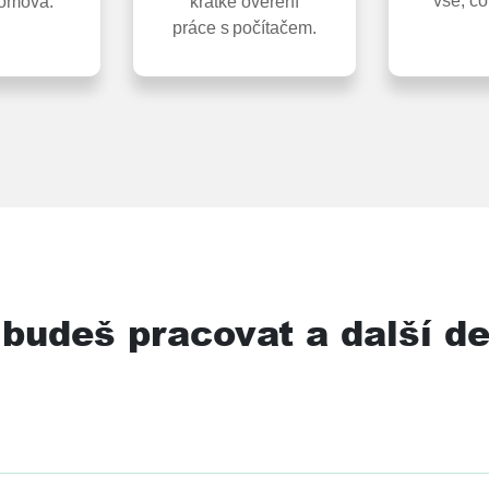
vše, co
domova.
krátké ověření
práce s počítačem.
budeš pracovat a další de