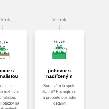
. krok
V. krok
ovor s
pohovor s
nalistou
nadřízeným
testech
Bude vám to spolu
je rozhovor
klapat? Poznejte se
onalistou,
a proberte poslední
si otázky na
detaily!