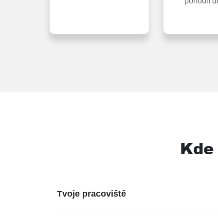
pohodlí 
Kde 
Tvoje pracoviště