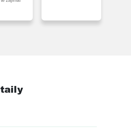
 tě zajímá!
taily