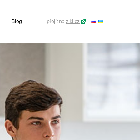
Blog
přejít na
zlkl.cz