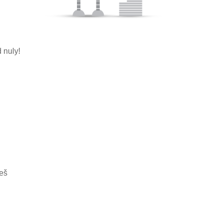
 nuly!
eš