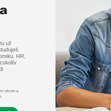
na
ru už
tuduješ
nomiku, HR,
cokoliv
di
vým věcem a
o.