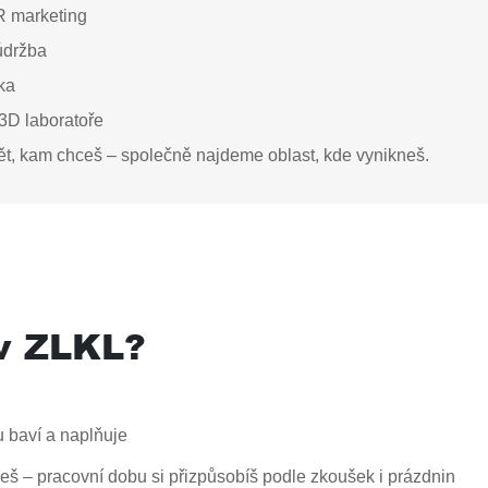
R marketing
údržba
ka
 3D laboratoře
, kam chceš – společně najdeme oblast, kde vynikneš.
 v ZLKL?
du baví a naplňuje
š – pracovní dobu si přizpůsobíš podle zkoušek i prázdnin