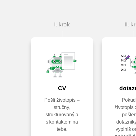
I. krok
II. k
CV
dotaz
Pošli životopis –
Pokud 
stručný,
životopis
strukturovaný a
pošlem
s kontaktem na
dotazníky
tebe.
vyplníš o