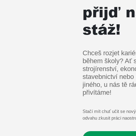
přijď 
stáž!
Chceš rozjet karié
během školy? Ať s
strojírenství, eko
stavebnictví nebo 
jiného, u nás tě rá
přivítáme!
Stačí mít chuť učit se no
odvahu zkusit práci naostr