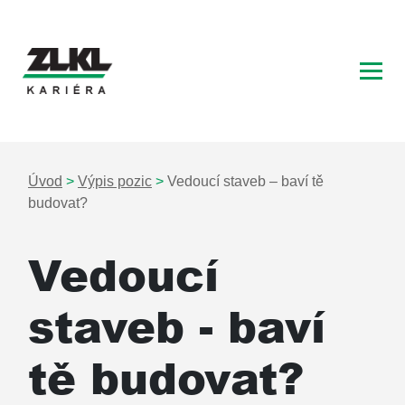
Hlavní navigace
Úvod
>
Výpis pozic
>
Vedoucí staveb – baví tě
budovat?
Vedoucí
staveb - baví
tě budovat?