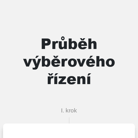
Průběh
výběrového
řízení
I. krok