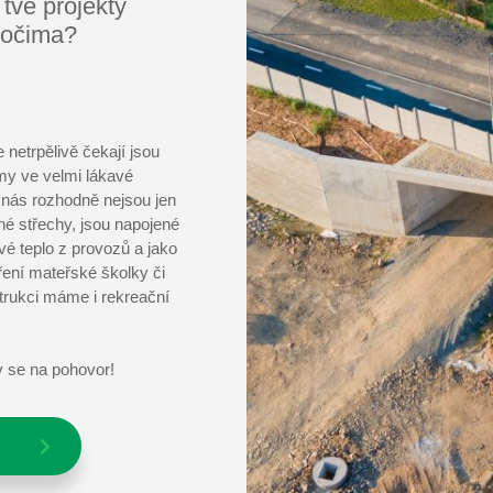
i tvé projekty
 očima?
 netrpělivě čekají jsou
my ve velmi lákavé
 u nás rozhodně nejsou jen
né střechy, jsou napojené
vé teplo z provozů a jako
íření mateřské školky či
trukci máme i rekreační
v se na pohovor!