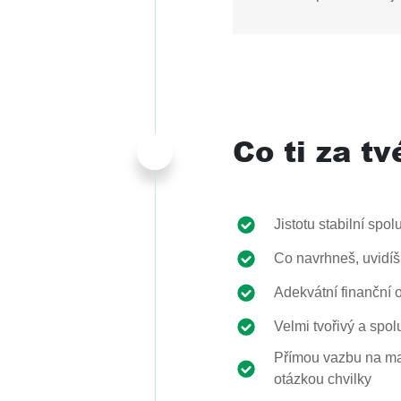
Co ti za t
Jistotu stabilní sp
Co navrhneš, uvidíš
Adekvátní finanční 
Velmi tvořivý a spol
Přímou vazbu na maj
otázkou chvilky