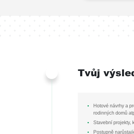
Tvůj výsle
Hotové návrhy a pr
rodinných domů atp
Stavební projekty,
Postupně narůstají