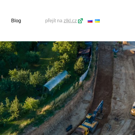
Blog
přejít na
zlkl.cz