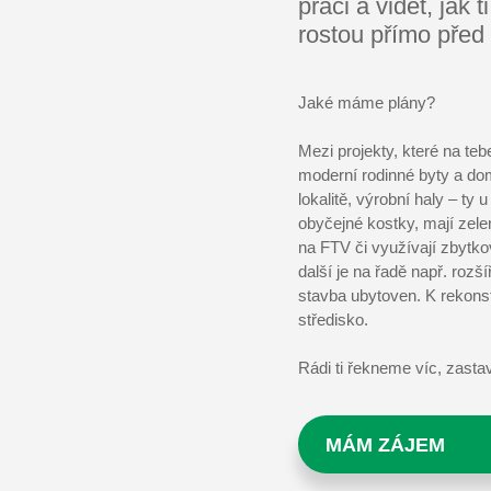
práci a vidět, jak t
rostou přímo před
Jaké máme plány?
Mezi projekty, které na tebe
moderní rodinné byty a do
lokalitě, výrobní haly – ty
obyčejné kostky, mají zele
na FTV či využívají zbytko
další je na řadě např. rozš
stavba ubytoven. K rekons
středisko.
Rádi ti řekneme víc, zasta
MÁM ZÁJEM