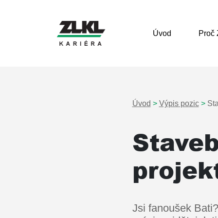
Úvod
Proč
Hlavní navigace
Úvod
>
Výpis pozic
>
Sta
Staveb
projek
Jsi fanoušek Bati