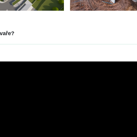
avaře?