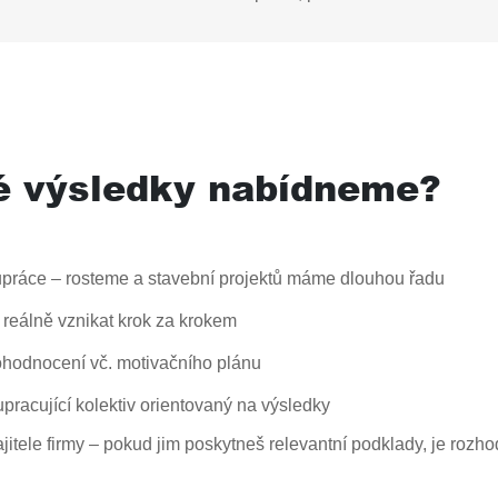
vé výsledky nabídneme?
olupráce – rosteme a stavební projektů máme dlouhou řadu
 reálně vznikat krok za krokem
ohodnocení vč. motivačního plánu
upracující kolektiv orientovaný na výsledky
itele firmy – pokud jim poskytneš relevantní podklady, je rozho