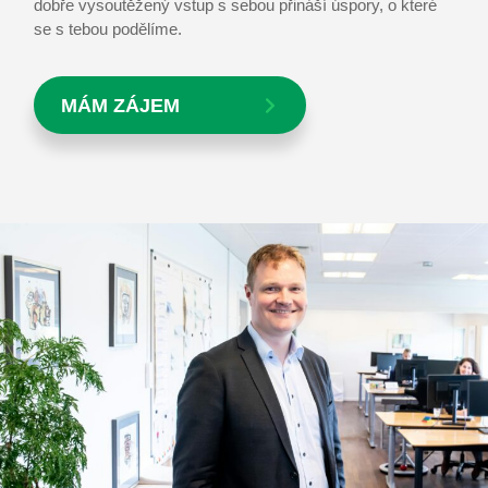
dobře vysoutěžený vstup s sebou přináší úspory, o které
se s tebou podělíme.
MÁM ZÁJEM