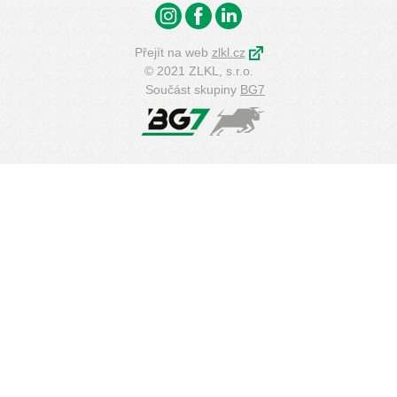
Přejít na web
zlkl.cz
© 2021 ZLKL, s.r.o.
Součást skupiny
BG7