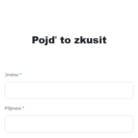
Pojď to zkusit
Jméno
*
Přijmení
*